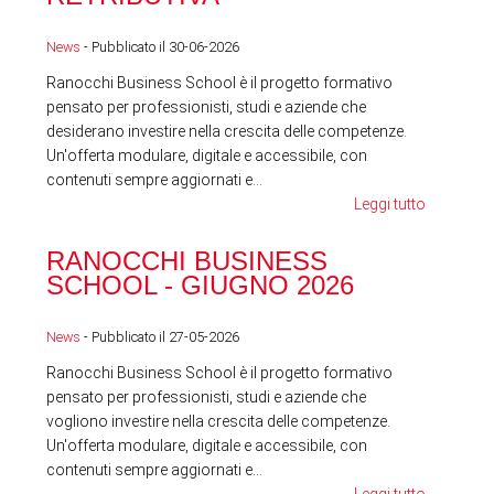
News
- Pubblicato il 30-06-2026
News
Ranocchi Business School è il progetto formativo
pensato per professionisti, studi e aziende che
desiderano investire nella crescita delle competenze.
Un'offerta modulare, digitale e accessibile, con
contenuti sempre aggiornati e...
Leggi tutto
RA
RANOCCHI BUSINESS
SC
SCHOOL - GIUGNO 2026
News
News
- Pubblicato il 27-05-2026
Ranocchi Business School è il progetto formativo
pensato per professionisti, studi e aziende che
vogliono investire nella crescita delle competenze.
Un'offerta modulare, digitale e accessibile, con
contenuti sempre aggiornati e...
Leggi tutto