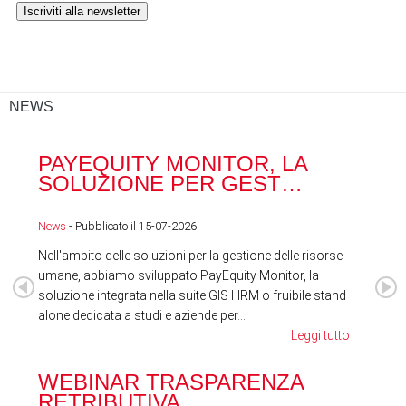
NEWS
PAYEQUITY MONITOR, LA
RA
SOLUZIONE PER GEST…
ACQ
News
- Pubblicato il 15-07-2026
News
Nell'ambito delle soluzioni per la gestione delle risorse
umane, abbiamo sviluppato PayEquity Monitor, la
soluzione integrata nella suite GIS HRM o fruibile stand
alone dedicata a studi e aziende per...
Leggi tutto
WEBINAR TRASPARENZA
FES
RETRIBUTIVA
LA