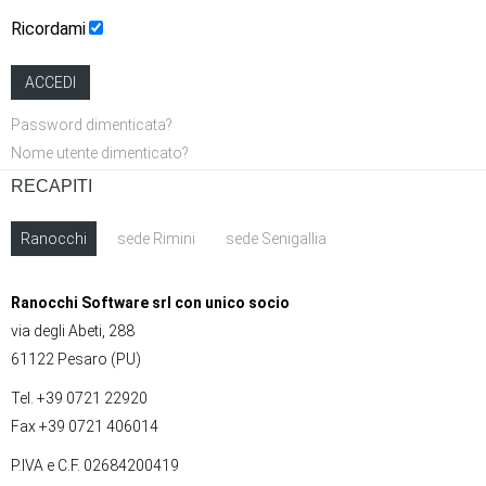
Ricordami
ACCEDI
Password dimenticata?
Nome utente dimenticato?
RECAPITI
Ranocchi
sede Rimini
sede Senigallia
Ranocchi Software srl con unico socio
via degli Abeti, 288
61122 Pesaro (PU)
Tel. +39 0721 22920
Fax +39 0721 406014
P.IVA e C.F. 02684200419