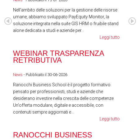
Nell'ambito delle soluzioni per la gestione delle risorse
umane, abbiamo sviluppato PayEquity Monitor, la
soluzione integrata nella suite GIS HRM o fruibile stand
alone dedicata a studi e aziende per...
Leggi tutto
WEBINAR TRASPARENZA
FES
RETRIBUTIVA
LA
News
- Pubblicato il 30-06-2026
News
Ranocchi Business School è il progetto formativo
pensato per professionisti, studi e aziende che
desiderano investire nella crescita delle competenze.
Un'offerta modulare, digitale e accessibile, con
contenuti sempre aggiornati e...
Leggi tutto
RA
RANOCCHI BUSINESS
SC