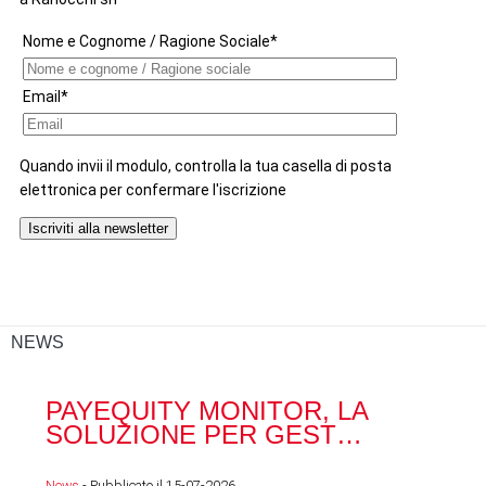
NEWS
PAYEQUITY MONITOR, LA
RA
SOLUZIONE PER GEST…
ACQ
News
- Pubblicato il 15-07-2026
News