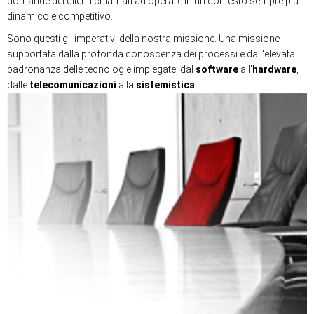
domande dei clienti chiamati ad operare in un contesto sempre più
dinamico e competitivo.
Sono questi gli imperativi della nostra missione. Una missione
supportata dalla profonda conoscenza dei processi e dall'elevata
padronanza delle tecnologie impiegate, dal
software
all'
hardware
,
dalle
telecomunicazioni
alla
sistemistica
.