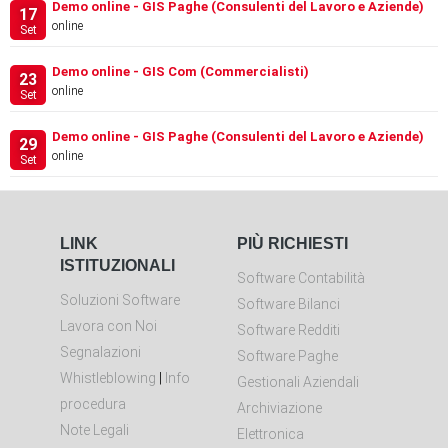
Demo online - GIS Paghe (Consulenti del Lavoro e Aziende)
17
online
Set
Demo online - GIS Com (Commercialisti)
23
online
Set
Demo online - GIS Paghe (Consulenti del Lavoro e Aziende)
29
online
Set
LINK
PIÙ RICHIESTI
ISTITUZIONALI
Software Contabilità
Soluzioni Software
Software Bilanci
Lavora con Noi
Software Redditi
Segnalazioni
Software Paghe
Whistleblowing
|
Info
Gestionali Aziendali
procedura
Archiviazione
Note Legali
Elettronica