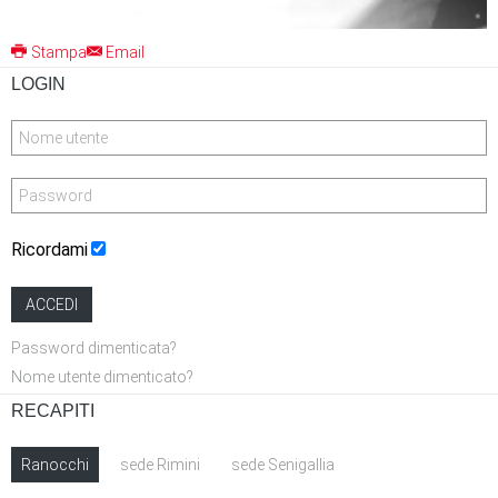
Stampa
Email
LOGIN
Ricordami
ACCEDI
Password dimenticata?
Nome utente dimenticato?
RECAPITI
Ranocchi
sede Rimini
sede Senigallia