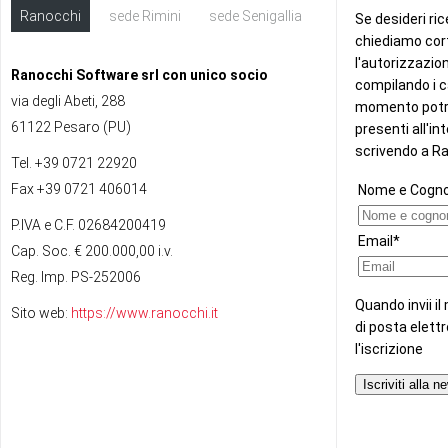
Ranocchi
sede Rimini
sede Senigallia
ext
Ranocchi Software srl con unico socio
via degli Abeti, 288
61122 Pesaro (PU)
Tel. +39 0721 22920
Fax +39 0721 406014
P.IVA e C.F. 02684200419
Cap. Soc. € 200.000,00 i.v.
Reg. Imp. PS-252006
Sito web:
https://www.ranocchi.it