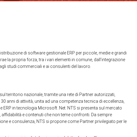
 distribuzione di software gestionale ERP per piccole, medie e grandi
ae la propria forza, tra i vari elementi in comune, dall'integrazione
agli studi commerciali e ai consulenti del lavoro.
l territorio nazionale, tramite una rete di Partner autorizzati,
 30 anni di attività, unita ad una competenza tecnica di eccellenza,
le ERP in tecnologia Microsoft .Net. NTS si presenta sul mercato
i, affidabilità e contenuti che non teme confronti. Da sempre
azione e consulenza, NTS si propone come Partner privilegiato per le