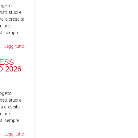
ogetto
sti, studi e
ella crescita
ulare,
nuti sempre
Leggi tutto
RANOCCHI BUSINESS
SCHOOL - MAGGIO 2026
ESS
DI
 2026
ST
News
News
ogetto
sti, studi e
la crescita
ulare,
nuti sempre
Leggi tutto