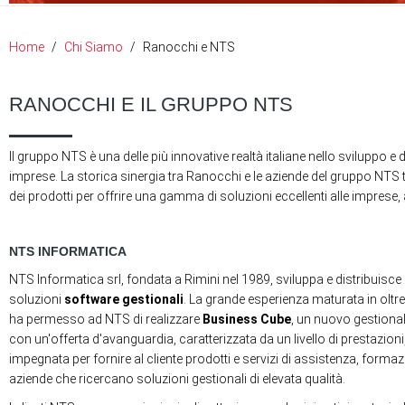
Home
Chi Siamo
Ranocchi e NTS
RANOCCHI E IL GRUPPO NTS
Il gruppo NTS è una delle più innovative realtà italiane nello sviluppo e
imprese. La storica sinergia tra Ranocchi e le aziende del gruppo NTS tr
dei prodotti per offrire una gamma di soluzioni eccellenti alle imprese, 
NTS INFORMATICA
NTS Informatica srl, fondata a Rimini nel 1989, sviluppa e distribuisce su
soluzioni
software gestionali
. La grande esperienza maturata in oltre
ha permesso ad NTS di realizzare
Business Cube
, un nuovo gestiona
con un'offerta d'avanguardia, caratterizzata da un livello di prestazion
impegnata per fornire al cliente prodotti e servizi di assistenza, form
aziende che ricercano soluzioni gestionali di elevata qualità.