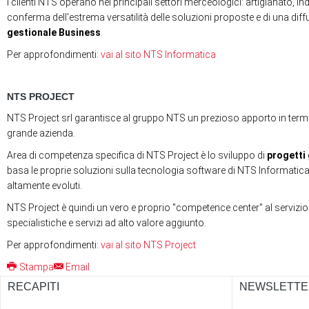
I clienti NTS operano nei principali settori merceologici: artigianato, ind
conferma dell'estrema versatilità delle soluzioni proposte e di una dif
gestionale Business
.
Per approfondimenti:
vai al sito NTS Informatica
NTS PROJECT
NTS Project srl garantisce al gruppo NTS un prezioso apporto in termin
grande azienda.
Area di competenza specifica di NTS Project è lo sviluppo di
progetti
basa le proprie soluzioni sulla tecnologia software di NTS Informatica, 
altamente evoluti.
NTS Project è quindi un vero e proprio "competence center" al servizio d
specialistiche e servizi ad alto valore aggiunto.
Per approfondimenti:
vai al sito NTS Project
Stampa
Email
RECAPITI
NEWSLETTE