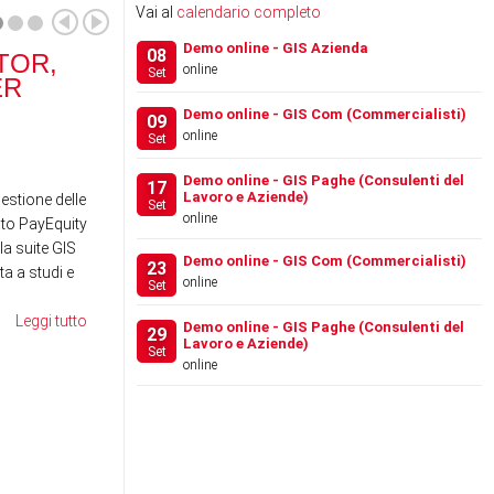
Vai al
calendario completo
Demo online - GIS Azienda
08
TOR,
RANOCCHI SOFTWARE
RA
online
Set
ER
ACQUISISCE IL 100% DI
SCH
…
Demo online - GIS Com (Commercialisti)
09
online
Set
News
News
Demo online - GIS Paghe (Consulenti del
17
Lavoro e Aziende)
gestione delle
Set
online
to PayEquity
la suite GIS
Demo online - GIS Com (Commercialisti)
23
a a studi e
online
Set
Leggi tutto
Demo online - GIS Paghe (Consulenti del
29
Lavoro e Aziende)
Set
online
FESTIVAL DEL LAVORO
WE
2026 - LA GIS REVOLU…
SE
RE
News
News