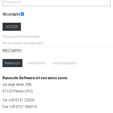
Ricordami
ACCEDI
Password dimenticata?
Nome utente dimenticato?
RECAPITI
Ranocchi
sede Rimini
sede Senigallia
Ranocchi Software srl con unico socio
via degli Abeti, 288
61122 Pesaro (PU)
Tel. +39 0721 22920
Fax +39 0721 406014