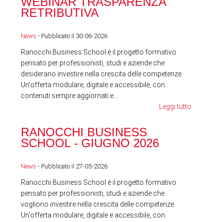
WEBINAR TRASPARENZA
FES
RETRIBUTIVA
LA
News
- Pubblicato il 30-06-2026
News
Ranocchi Business School è il progetto formativo
pensato per professionisti, studi e aziende che
desiderano investire nella crescita delle competenze.
Un'offerta modulare, digitale e accessibile, con
contenuti sempre aggiornati e...
Leggi tutto
RA
RANOCCHI BUSINESS
SC
SCHOOL - GIUGNO 2026
News
News
- Pubblicato il 27-05-2026
Ranocchi Business School è il progetto formativo
pensato per professionisti, studi e aziende che
vogliono investire nella crescita delle competenze.
Un'offerta modulare, digitale e accessibile, con