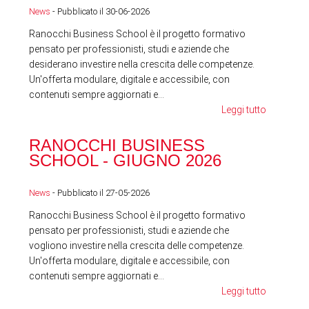
News
- Pubblicato il 30-06-2026
News
Ranocchi Business School è il progetto formativo
pensato per professionisti, studi e aziende che
desiderano investire nella crescita delle competenze.
Un'offerta modulare, digitale e accessibile, con
contenuti sempre aggiornati e...
Leggi tutto
RA
RANOCCHI BUSINESS
SC
SCHOOL - GIUGNO 2026
News
News
- Pubblicato il 27-05-2026
Ranocchi Business School è il progetto formativo
pensato per professionisti, studi e aziende che
vogliono investire nella crescita delle competenze.
Un'offerta modulare, digitale e accessibile, con
contenuti sempre aggiornati e...
Leggi tutto