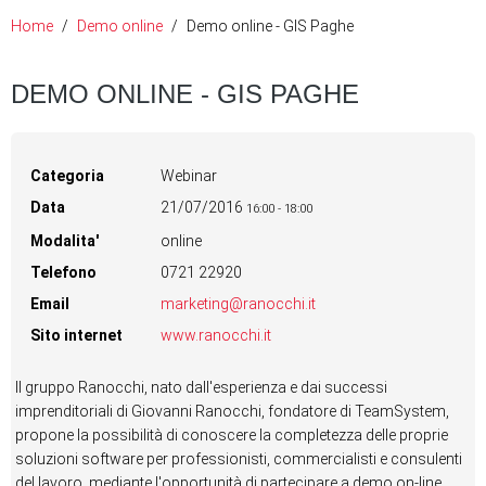
Home
Demo online
Demo online - GIS Paghe
DEMO ONLINE - GIS PAGHE
Categoria
Webinar
Data
21/07/2016
16:00
-
18:00
Modalita'
online
Telefono
0721 22920
Email
marketing@ranocchi.it
Sito internet
www.ranocchi.it
Il gruppo Ranocchi, nato dall'esperienza e dai successi
imprenditoriali di Giovanni Ranocchi, fondatore di TeamSystem,
propone la possibilità di conoscere la completezza delle proprie
soluzioni software per professionisti, commercialisti e consulenti
del lavoro, mediante l'opportunità di partecipare a demo on-line