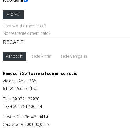
Ricordami
ACCEDI
Password dimenticata?
Nome utente dimenticato?
RECAPITI
Ranocchi
sede Rimini
sede Senigallia
Ranocchi Software srl con unico socio
via degli Abeti, 288
61122 Pesaro (PU)
Tel. +39 0721 22920
Fax +39 0721 406014
P.IVA e C.F. 02684200419
Cap. Soc. € 200.000,00 i.v.