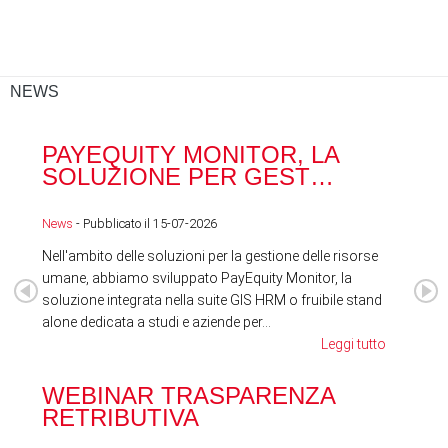
NEWS
PAYEQUITY MONITOR, LA
RA
SOLUZIONE PER GEST…
ACQ
News
- Pubblicato il 15-07-2026
News
Nell'ambito delle soluzioni per la gestione delle risorse
umane, abbiamo sviluppato PayEquity Monitor, la
soluzione integrata nella suite GIS HRM o fruibile stand
alone dedicata a studi e aziende per...
Leggi tutto
WEBINAR TRASPARENZA
FES
RETRIBUTIVA
LA