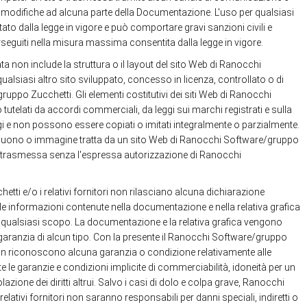
 modifiche ad alcuna parte della Documentazione. L'uso per qualsiasi
to dalla legge in vigore e può comportare gravi sanzioni civili e
rseguiti nella misura massima consentita dalla legge in vigore.
non include la struttura o il layout del sito Web di Ranocchi
alsiasi altro sito sviluppato, concesso in licenza, controllato o di
uppo Zucchetti. Gli elementi costitutivi dei siti Web di Ranocchi
telati da accordi commerciali, da leggi sui marchi registrati e sulla
gi e non possono essere copiati o imitati integralmente o parzialmente.
suono o immagine tratta da un sito Web di Ranocchi Software/gruppo
ritrasmessa senza l'espressa autorizzazione di Ranocchi
i e/o i relativi fornitori non rilasciano alcuna dichiarazione
le informazioni contenute nella documentazione e nella relativa grafica
r qualsiasi scopo. La documentazione e la relativa grafica vengono
aranzia di alcun tipo. Con la presente il Ranocchi Software/gruppo
i non riconoscono alcuna garanzia o condizione relativamente alle
te le garanzie e condizioni implicite di commerciabilità, idoneità per un
iolazione dei diritti altrui. Salvo i casi di dolo e colpa grave, Ranocchi
lativi fornitori non saranno responsabili per danni speciali, indiretti o