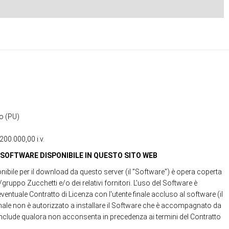
ro (PU)
00.000,00 i.v.
SOFTWARE DISPONIBILE IN QUESTO SITO WEB
ibile per il download da questo server (il "Software") è opera coperta
uppo Zucchetti e/o dei relativi fornitori. L'uso del Software è
eventuale Contratto di Licenza con l'utente finale accluso al software (il
 finale non è autorizzato a installare il Software che è accompagnato da
include qualora non acconsenta in precedenza ai termini del Contratto