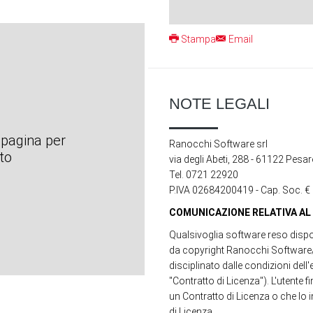
Stampa
Email
NOTE LEGALI
a pagina per
Ranocchi Software srl
to
via degli Abeti, 288 - 61122 Pesa
Tel. 0721 22920
P.IVA 02684200419 - Cap. Soc. € 2
COMUNICAZIONE RELATIVA AL 
Qualsivoglia software reso dispon
da copyright Ranocchi Software/gr
disciplinato dalle condizioni dell'
"Contratto di Licenza"). L'utente
un Contratto di Licenza o che lo 
di Licenza.