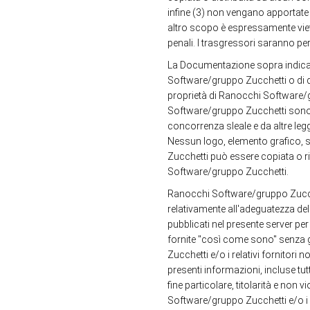
infine (3) non vengano apportate
altro scopo è espressamente vieta
penali. I trasgressori saranno pe
La Documentazione sopra indicata 
Software/gruppo Zucchetti o di qu
proprietà di Ranocchi Software/gr
Software/gruppo Zucchetti sono tu
concorrenza sleale e da altre leg
Nessun logo, elemento grafico, 
Zucchetti può essere copiata o 
Software/gruppo Zucchetti.
Ranocchi Software/gruppo Zucchett
relativamente all'adeguatezza del
pubblicati nel presente server pe
fornite "così come sono" senza g
Zucchetti e/o i relativi fornitor
presenti informazioni, incluse tut
fine particolare, titolarità e non v
Software/gruppo Zucchetti e/o i re