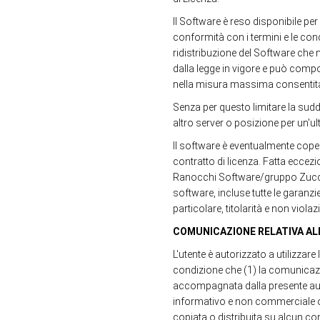
Il Software è reso disponibile per
conformità con i termini e le con
ridistribuzione del Software che
dalla legge in vigore e può compor
nella misura massima consentita 
Senza per questo limitare la sudd
altro server o posizione per un'ul
Il software è eventualmente coper
contratto di licenza. Fatta eccezi
Ranocchi Software/gruppo Zucche
software, incluse tutte le garanzi
particolare, titolarità e non violazio
COMUNICAZIONE RELATIVA AL
L'utente è autorizzato a utilizzar
condizione che (1) la comunicazion
accompagnata dalla presente auto
informativo e non commerciale o
copiata o distribuita su alcun c