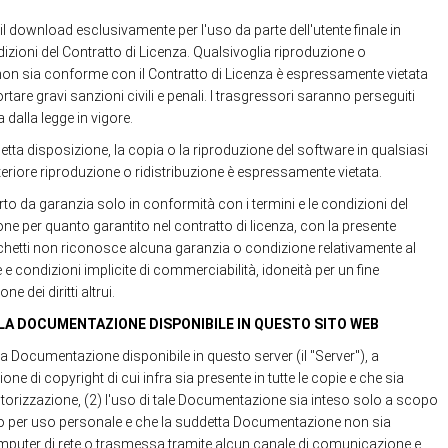
 il download esclusivamente per l'uso da parte dell'utente finale in
dizioni del Contratto di Licenza. Qualsivoglia riproduzione o
 non sia conforme con il Contratto di Licenza è espressamente vietata
tare gravi sanzioni civili e penali. I trasgressori saranno perseguiti
dalla legge in vigore.
etta disposizione, la copia o la riproduzione del software in qualsiasi
teriore riproduzione o ridistribuzione è espressamente vietata.
to da garanzia solo in conformità con i termini e le condizioni del
one per quanto garantito nel contratto di licenza, con la presente
tti non riconosce alcuna garanzia o condizione relativamente al
e e condizioni implicite di commerciabilità, idoneità per un fine
ne dei diritti altrui.
LA DOCUMENTAZIONE DISPONIBILE IN QUESTO SITO WEB
e la Documentazione disponibile in questo server (il "Server"), a
e di copyright di cui infra sia presente in tutte le copie e che sia
rizzazione, (2) l'uso di tale Documentazione sia inteso solo a scopo
 per uso personale e che la suddetta Documentazione non sia
omputer di rete o trasmessa tramite alcun canale di comunicazione e