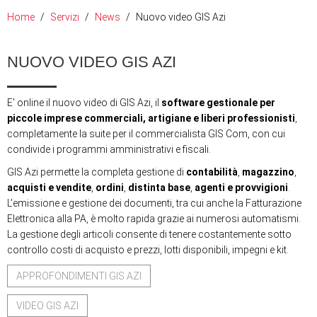
Home
Servizi
News
Nuovo video GIS Azi
NUOVO VIDEO GIS AZI
E' online il nuovo video di GIS Azi, il ‪
software‬ ‪gestionale‬ per
piccole ‪imprese‬ ‪commerciali‬, ‪artigiane‬ e liberi professionisti
‬,
completamente la suite per il commercialista GIS Com, con cui
condivide i programmi amministrativi e fiscali.
GIS Azi permette la completa gestione di
contabilità
,
magazzino
,
acquisti e vendite
,
ordini
,
distinta base
,
agenti e provvigioni
.
L'emissione e gestione dei ‪documenti‬, tra cui anche la Fatturazione
Elettronica alla PA, è molto rapida grazie ai numerosi automatismi.
La gestione degli ‪articoli‬ consente di tenere costantemente sotto
controllo costi di acquisto e prezzi, lotti disponibili, impegni e kit.
APPROFONDIMENTI GIS AZI
VIDEO GIS AZI