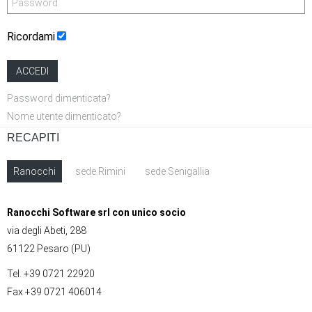
Ricordami
ACCEDI
Password dimenticata?
Nome utente dimenticato?
RECAPITI
Ranocchi
sede Rimini
sede Senigallia
Ranocchi Software srl con unico socio
via degli Abeti, 288
61122 Pesaro (PU)
Tel. +39 0721 22920
Fax +39 0721 406014