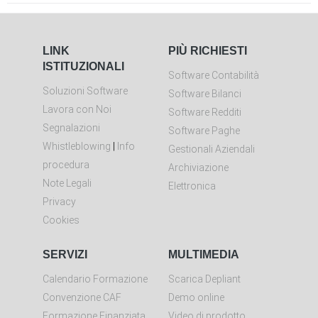
LINK
PIÙ RICHIESTI
ISTITUZIONALI
Software Contabilità
Soluzioni Software
Software Bilanci
Lavora con Noi
Software Redditi
Segnalazioni
Software Paghe
Whistleblowing
|
Info
Gestionali Aziendali
procedura
Archiviazione
Note Legali
Elettronica
Privacy
Cookies
SERVIZI
MULTIMEDIA
Calendario Formazione
Scarica Depliant
Convenzione CAF
Demo online
Formazione Finanziata
Video di prodotto