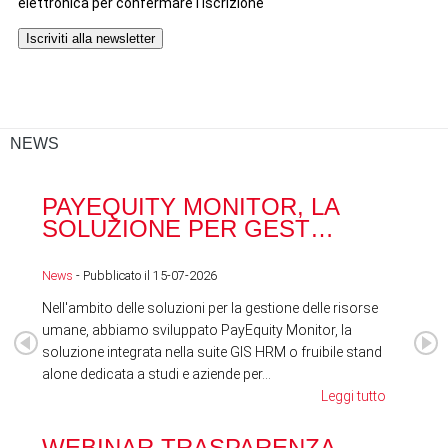
NEWS
PAYEQUITY MONITOR, LA
RA
SOLUZIONE PER GEST…
ACQ
News
- Pubblicato il 15-07-2026
News
Nell'ambito delle soluzioni per la gestione delle risorse
umane, abbiamo sviluppato PayEquity Monitor, la
soluzione integrata nella suite GIS HRM o fruibile stand
alone dedicata a studi e aziende per...
Leggi tutto
WEBINAR TRASPARENZA
FES