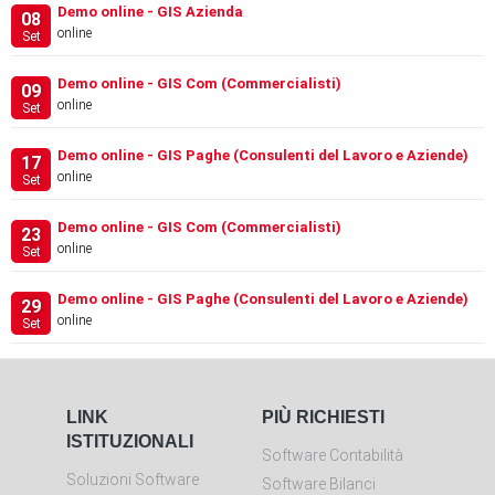
Demo online - GIS Azienda
08
online
Set
Demo online - GIS Com (Commercialisti)
09
online
Set
Demo online - GIS Paghe (Consulenti del Lavoro e Aziende)
17
online
Set
Demo online - GIS Com (Commercialisti)
23
online
Set
Demo online - GIS Paghe (Consulenti del Lavoro e Aziende)
29
online
Set
LINK
PIÙ RICHIESTI
ISTITUZIONALI
Software Contabilità
Soluzioni Software
Software Bilanci