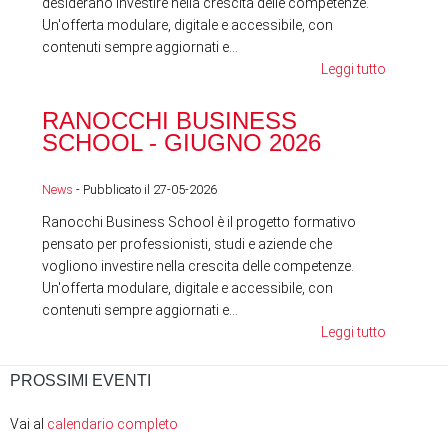
desiderano investire nella crescita delle competenze.
Un'offerta modulare, digitale e accessibile, con
contenuti sempre aggiornati e...
Leggi tutto
RA
RANOCCHI BUSINESS
SC
SCHOOL - GIUGNO 2026
News
News
- Pubblicato il 27-05-2026
Ranocchi Business School è il progetto formativo
pensato per professionisti, studi e aziende che
vogliono investire nella crescita delle competenze.
Un'offerta modulare, digitale e accessibile, con
contenuti sempre aggiornati e...
Leggi tutto
PROSSIMI EVENTI
Vai al
calendario completo