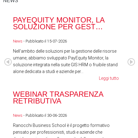
NEWS
PAYEQUITY MONITOR, LA
RA
SOLUZIONE PER GEST…
ACQ
News
- Pubblicato il 15-07-2026
News
Nell'ambito delle soluzioni per la gestione delle risorse
umane, abbiamo sviluppato PayEquity Monitor, la
soluzione integrata nella suite GIS HRM o fruibile stand
alone dedicata a studi e aziende per...
Leggi tutto
WEBINAR TRASPARENZA
FES
RETRIBUTIVA
LA
News
- Pubblicato il 30-06-2026
News
Ranocchi Business School è il progetto formativo
pensato per professionisti, studi e aziende che