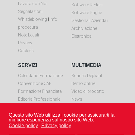
Lavora con Noi
Software Redditi
Segnalazioni
Software Paghe
Whistleblowing
|
Info
Gestionali Aziendali
procedura
Archiviazione
Note Legali
Elettronica
Privacy
Cookies
SERVIZI
MULTIMEDIA
Calendario Formazione
Scarica Depliant
Convenzione CAF
Demo online
Formazione Finanziata
Video di prodotto
Editoria Professionale
News
Controllo remoto
Questo sito Web utilizza i cookie per assicurarti la
Scarica LiveResolve per
migliore esperienza sul nostro sito Web.
Windows
Cookie policy
Privacy policy