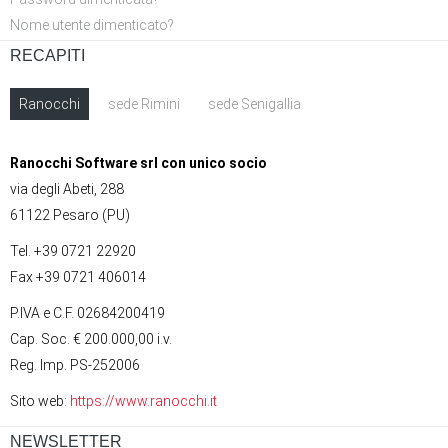
Nome utente dimenticato?
RECAPITI
Ranocchi
sede Rimini
sede Senigallia
Ranocchi Software srl con unico socio
via degli Abeti, 288
61122 Pesaro (PU)
Tel. +39 0721 22920
Fax +39 0721 406014
P.IVA e C.F. 02684200419
Cap. Soc. € 200.000,00 i.v.
Reg. Imp. PS-252006
Sito web:
https://www.ranocchi.it
NEWSLETTER