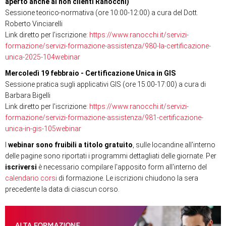
aperto anche ai non clienti Ranocchi)
Sessione teorico-normativa (ore 10:00-12:00) a cura del Dott.
Roberto Vinciarelli
Link diretto per l'iscrizione:
https://www.ranocchi.it/servizi-
formazione/servizi-formazione-assistenza/980-la-certificazione-
unica-2025-104webinar
Mercoledì 19 febbraio - Certificazione Unica in GIS
Sessione pratica sugli applicativi GIS (ore 15:00-17:00) a cura di
Barbara Bigelli
Link diretto per l'iscrizione:
https://www.ranocchi.it/servizi-
formazione/servizi-formazione-assistenza/981-certificazione-
unica-in-gis-105webinar
I
webinar sono fruibili a titolo gratuito
, sulle locandine all'interno
delle pagine sono riportati i programmi dettagliati delle giornate. Per
iscriversi
è necessario compilare l'apposito form all'interno del
calendario corsi
di formazione. Le iscrizioni chiudono la sera
precedente la data di ciascun corso.