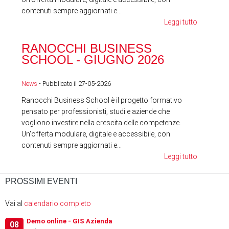
contenuti sempre aggiornati e...
Leggi tutto
RA
RANOCCHI BUSINESS
SC
SCHOOL - GIUGNO 2026
News
News
- Pubblicato il 27-05-2026
Ranocchi Business School è il progetto formativo
pensato per professionisti, studi e aziende che
vogliono investire nella crescita delle competenze.
Un'offerta modulare, digitale e accessibile, con
contenuti sempre aggiornati e...
Leggi tutto
PROSSIMI EVENTI
Vai al
calendario completo
Demo online - GIS Azienda
08