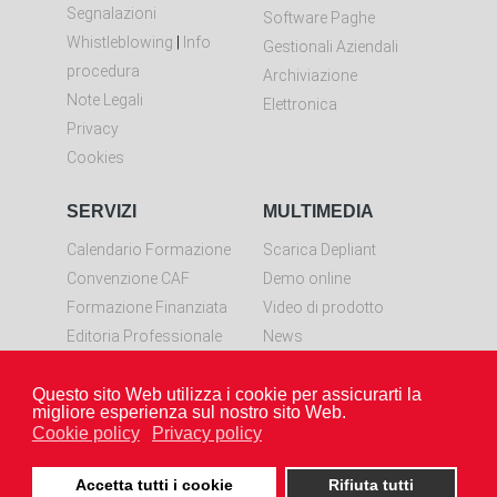
Segnalazioni
Software Paghe
Whistleblowing
|
Info
Gestionali Aziendali
procedura
Archiviazione
Note Legali
Elettronica
Privacy
Cookies
SERVIZI
MULTIMEDIA
Calendario Formazione
Scarica Depliant
Convenzione CAF
Demo online
Formazione Finanziata
Video di prodotto
Editoria Professionale
News
Controllo remoto
Questo sito Web utilizza i cookie per assicurarti la
Scarica LiveResolve per
migliore esperienza sul nostro sito Web.
Windows
Cookie policy
Privacy policy
Accetta tutti i cookie
Rifiuta tutti