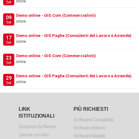
online
Set
Demo online - GIS Com (Commercialisti)
09
online
Set
Demo online - GIS Paghe (Consulenti del Lavoro e Aziende)
17
online
Set
Demo online - GIS Com (Commercialisti)
23
online
Set
Demo online - GIS Paghe (Consulenti del Lavoro e Aziende)
29
online
Set
LINK
PIÙ RICHIESTI
ISTITUZIONALI
Software Contabilità
Soluzioni Software
Software Bilanci
Lavora con Noi
Software Redditi