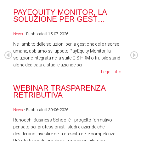
PAYEQUITY MONITOR, LA
RA
SOLUZIONE PER GEST…
ACQ
News
- Pubblicato il 15-07-2026
News
Nell'ambito delle soluzioni per la gestione delle risorse
umane, abbiamo sviluppato PayEquity Monitor, la
soluzione integrata nella suite GIS HRM o fruibile stand
alone dedicata a studi e aziende per...
Leggi tutto
WEBINAR TRASPARENZA
FES
RETRIBUTIVA
LA
News
- Pubblicato il 30-06-2026
News
Ranocchi Business School è il progetto formativo
pensato per professionisti, studi e aziende che
desiderano investire nella crescita delle competenze.
Un'offerta modulare, digitale e accessibile, con