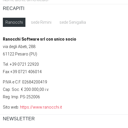
RECAPITI
Ranocchi
sede Rimini
sede Senigallia
Ranocchi Software srl con unico socio
via degli Abeti, 288
61122 Pesaro (PU)
Tel. +39 0721 22920
Fax +39 0721 406014
P.IVA e C.F. 02684200419
Cap. Soc. € 200.000,00 i.v.
Reg. Imp. PS-252006
Sito web:
https://www.ranocchi.it
NEWSLETTER