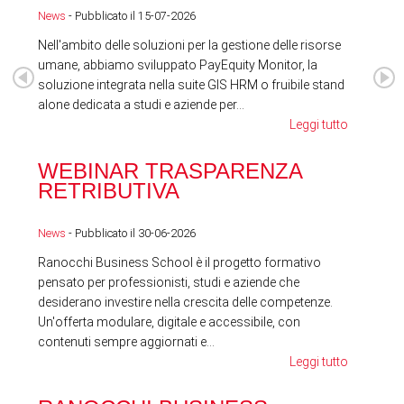
News
- Pubblicato il 15-07-2026
News
Nell'ambito delle soluzioni per la gestione delle risorse
umane, abbiamo sviluppato PayEquity Monitor, la
soluzione integrata nella suite GIS HRM o fruibile stand
alone dedicata a studi e aziende per...
Leggi tutto
WEBINAR TRASPARENZA
FES
RETRIBUTIVA
LA
News
- Pubblicato il 30-06-2026
News
Ranocchi Business School è il progetto formativo
pensato per professionisti, studi e aziende che
desiderano investire nella crescita delle competenze.
Un'offerta modulare, digitale e accessibile, con
contenuti sempre aggiornati e...
Leggi tutto
RA