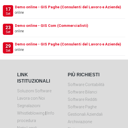
Demo online - GIS Paghe (Consulenti del Lavoro e Aziende)
17
online
Set
Demo online - GIS Com (Commercialisti)
23
online
Set
Demo online - GIS Paghe (Consulenti del Lavoro e Aziende)
29
online
Set
LINK
PIÙ RICHIESTI
ISTITUZIONALI
Software Contabilità
Soluzioni Software
Software Bilanci
Lavora con Noi
Software Redditi
Segnalazioni
Software Paghe
Whistleblowing
|
Info
Gestionali Aziendali
procedura
Archiviazione