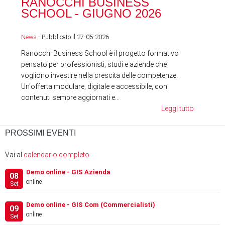
RANOCCHI BUSINESS
SC
SCHOOL - GIUGNO 2026
News
News
- Pubblicato il 27-05-2026
Ranocchi Business School è il progetto formativo
pensato per professionisti, studi e aziende che
vogliono investire nella crescita delle competenze.
Un'offerta modulare, digitale e accessibile, con
contenuti sempre aggiornati e...
Leggi tutto
PROSSIMI EVENTI
Vai al
calendario completo
Demo online - GIS Azienda
08
online
Set
Demo online - GIS Com (Commercialisti)
09
online
Set