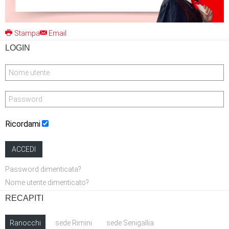
Stampa
Email
LOGIN
Ricordami
ACCEDI
Password dimenticata?
Nome utente dimenticato?
RECAPITI
Ranocchi
sede Rimini
sede Senigallia