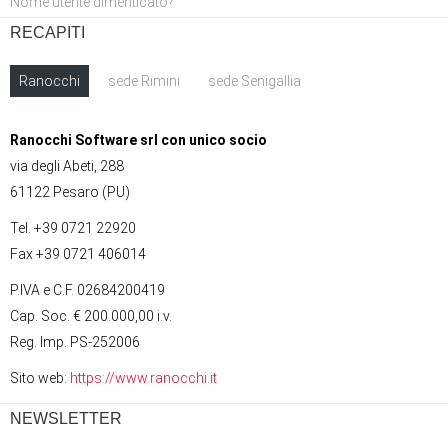
Nome utente dimenticato?
RECAPITI
Ranocchi
sede Rimini
sede Senigallia
Ranocchi Software srl con unico socio
via degli Abeti, 288
61122 Pesaro (PU)
Tel. +39 0721 22920
Fax +39 0721 406014
P.IVA e C.F. 02684200419
Cap. Soc. € 200.000,00 i.v.
Reg. Imp. PS-252006
Sito web:
https://www.ranocchi.it
NEWSLETTER