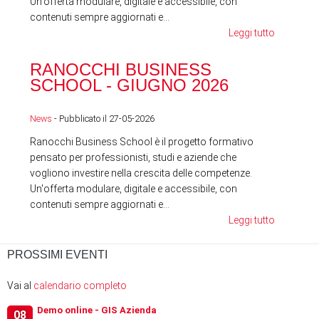
Un'offerta modulare, digitale e accessibile, con
contenuti sempre aggiornati e...
Leggi tutto
RA
RANOCCHI BUSINESS
SC
SCHOOL - GIUGNO 2026
News
News
- Pubblicato il 27-05-2026
Ranocchi Business School è il progetto formativo
pensato per professionisti, studi e aziende che
vogliono investire nella crescita delle competenze.
Un'offerta modulare, digitale e accessibile, con
contenuti sempre aggiornati e...
Leggi tutto
PROSSIMI EVENTI
Vai al
calendario completo
Demo online - GIS Azienda
08