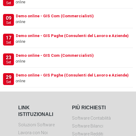
online
Set
Demo online - GIS Com (Commercialisti)
09
online
Set
Demo online - GIS Paghe (Consulenti del Lavoro e Aziende)
17
online
Set
Demo online - GIS Com (Commercialisti)
23
online
Set
Demo online - GIS Paghe (Consulenti del Lavoro e Aziende)
29
online
Set
LINK
PIÙ RICHIESTI
ISTITUZIONALI
Software Contabilità
Soluzioni Software
Software Bilanci
Lavora con Noi
Software Redditi