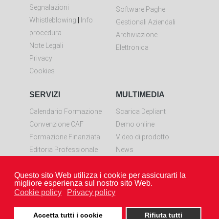
Segnalazioni
Software Paghe
Whistleblowing
|
Info
Gestionali Aziendali
procedura
Archiviazione
Note Legali
Elettronica
Privacy
Cookies
SERVIZI
MULTIMEDIA
Calendario Formazione
Scarica Depliant
Convenzione CAF
Demo online
Formazione Finanziata
Video di prodotto
Editoria Professionale
News
Controllo remoto
Questo sito Web utilizza i cookie per assicurarti la
Scarica LiveResolve per
migliore esperienza sul nostro sito Web.
Windows
Cookie policy
Privacy policy
Accetta tutti i cookie
Rifiuta tutti