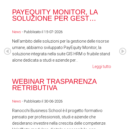
PAYEQUITY MONITOR, LA
RA
SOLUZIONE PER GEST…
ACQ
News
- Pubblicato il 15-07-2026
News
Nell'ambito delle soluzioni per la gestione delle risorse
umane, abbiamo sviluppato PayEquity Monitor, la
soluzione integrata nella suite GIS HRM o fruibile stand
alone dedicata a studi e aziende per...
Leggi tutto
WEBINAR TRASPARENZA
FES
RETRIBUTIVA
LA
News
- Pubblicato il 30-06-2026
News
Ranocchi Business School è il progetto formativo
pensato per professionisti, studi e aziende che
desiderano investire nella crescita delle competenze.