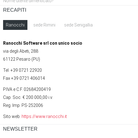
Nome utente dimenticato?
RECAPITI
Ranocchi
sede Rimini
sede Senigallia
Ranocchi Software srl con unico socio
via degli Abeti, 288
61122 Pesaro (PU)
Tel. +39 0721 22920
Fax +39 0721 406014
P.IVA e C.F. 02684200419
Cap. Soc. € 200.000,00 i.v.
Reg. Imp. PS-252006
Sito web:
https://www.ranocchi.it
NEWSLETTER