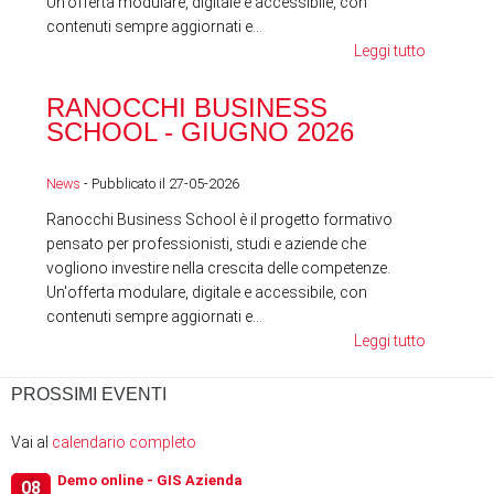
Un'offerta modulare, digitale e accessibile, con
contenuti sempre aggiornati e...
Leggi tutto
RA
RANOCCHI BUSINESS
SC
SCHOOL - GIUGNO 2026
News
News
- Pubblicato il 27-05-2026
Ranocchi Business School è il progetto formativo
pensato per professionisti, studi e aziende che
vogliono investire nella crescita delle competenze.
Un'offerta modulare, digitale e accessibile, con
contenuti sempre aggiornati e...
Leggi tutto
PROSSIMI EVENTI
Vai al
calendario completo
Demo online - GIS Azienda
08