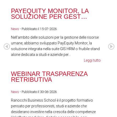
PAYEQUITY MONITOR, LA
RA
SOLUZIONE PER GEST…
ACQ
News
- Pubblicato il 15-07-2026
News
Nell'ambito delle soluzioni per la gestione delle risorse
umane, abbiamo sviluppato PayEquity Monitor, la
soluzione integrata nella suite GIS HRM o fruibile stand
alone dedicata a studi e aziende per...
Leggi tutto
WEBINAR TRASPARENZA
FES
RETRIBUTIVA
LA
News
- Pubblicato il 30-06-2026
News
Ranocchi Business School è il progetto formativo
pensato per professionisti, studi e aziende che
desiderano investire nella crescita delle competenze.