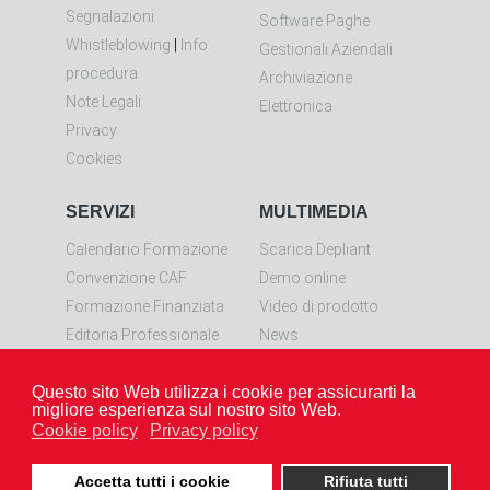
Segnalazioni
Software Paghe
Whistleblowing
|
Info
Gestionali Aziendali
procedura
Archiviazione
Note Legali
Elettronica
Privacy
Cookies
SERVIZI
MULTIMEDIA
Calendario Formazione
Scarica Depliant
Convenzione CAF
Demo online
Formazione Finanziata
Video di prodotto
Editoria Professionale
News
Controllo remoto
Questo sito Web utilizza i cookie per assicurarti la
Scarica LiveResolve per
migliore esperienza sul nostro sito Web.
Windows
Cookie policy
Privacy policy
Accetta tutti i cookie
Rifiuta tutti