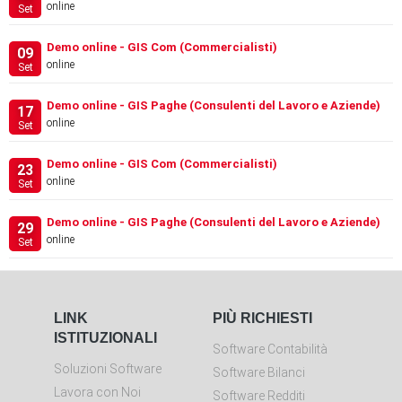
online
Set
Demo online - GIS Com (Commercialisti)
09
online
Set
Demo online - GIS Paghe (Consulenti del Lavoro e Aziende)
17
online
Set
Demo online - GIS Com (Commercialisti)
23
online
Set
Demo online - GIS Paghe (Consulenti del Lavoro e Aziende)
29
online
Set
LINK
PIÙ RICHIESTI
ISTITUZIONALI
Software Contabilità
Soluzioni Software
Software Bilanci
Lavora con Noi
Software Redditi