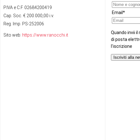
P.IVA e C.F. 02684200419
Cap. Soc. € 200.000,00 i.v.
Reg. Imp. PS-252006
Sito web:
https://www.ranocchi.it