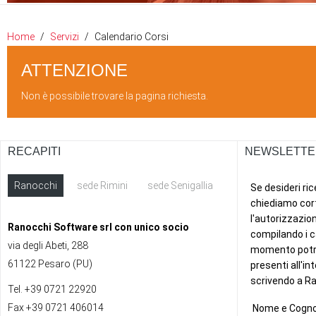
Home
Servizi
Calendario Corsi
ATTENZIONE
Non è possibile trovare la pagina richiesta.
RECAPITI
NEWSLETTE
Ranocchi
sede Rimini
sede Senigallia
ext
Ranocchi Software srl con unico socio
via degli Abeti, 288
61122 Pesaro (PU)
Tel. +39 0721 22920
Fax +39 0721 406014