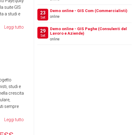
to PayEquity
la suite GIS
Demo online - GIS Com (Commercialisti)
23
a a studi e
online
Set
Leggi tutto
Demo online - GIS Paghe (Consulenti del
29
Lavoro e Aziende)
Set
online
FESTIVAL DEL LAVORO
WE
2026 - LA GIS REVOLU…
SE
RE
News
News
ogetto
sti, studi e
ella crescita
ulare,
nuti sempre
Leggi tutto
RANOCCHI BUSINESS
SCHOOL - MAGGIO 2026