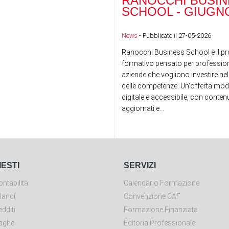
RANOCCHI BUSIN
SCHOOL - GIUGNO
News
- Pubblicato il 27-05-2026
Ranocchi Business School è il pr
formativo pensato per professioni
aziende che vogliono investire nel
delle competenze. Un'offerta mod
digitale e accessibile, con conte
aggiornati e...
IESTI
SERVIZI
ntabilità
Calendario Formazione
lanci
Convenzione CAF
dditi
Formazione Finanziata
aghe
Editoria Professionale