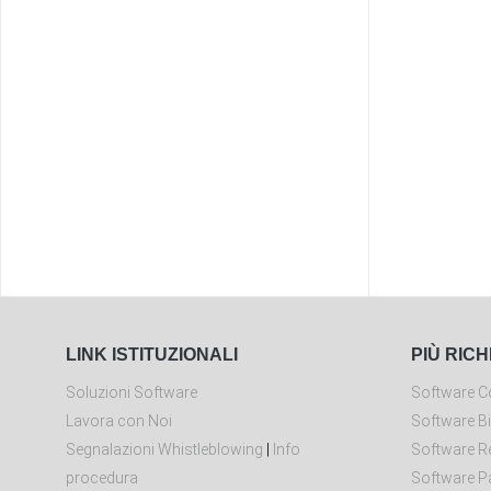
LINK ISTITUZIONALI
PIÙ RICH
Soluzioni Software
Software Co
Lavora con Noi
Software Bi
Segnalazioni Whistleblowing
|
Info
Software Re
procedura
Software P