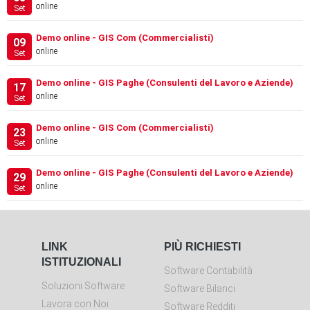
online
Set
Demo online - GIS Com (Commercialisti)
09
online
Set
Demo online - GIS Paghe (Consulenti del Lavoro e Aziende)
17
online
Set
Demo online - GIS Com (Commercialisti)
23
online
Set
Demo online - GIS Paghe (Consulenti del Lavoro e Aziende)
29
online
Set
LINK
PIÙ RICHIESTI
ISTITUZIONALI
Software Contabilità
Soluzioni Software
Software Bilanci
Lavora con Noi
Software Redditi