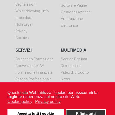
Segnalazioni
Software Paghe
Whistleblowing
|
Info
Gestionali Aziendali
procedura
Archiviazione
Note Legali
Elettronica
Privacy
Cookies
SERVIZI
MULTIMEDIA
Calendario Formazione
Scarica Depliant
Convenzione CAF
Demo online
Formazione Finanziata
Video di prodotto
Editoria Professionale
News
Controllo remoto
Questo sito Web utilizza i cookie per assicurarti la
Scarica LiveResolve per
migliore esperienza sul nostro sito Web.
Windows
Cookie policy
Privacy policy
Accetta tutti i cookie
Rifiuta tutti