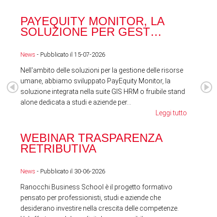
PAYEQUITY MONITOR, LA
RA
SOLUZIONE PER GEST…
ACQ
News
- Pubblicato il 15-07-2026
News
Nell'ambito delle soluzioni per la gestione delle risorse
umane, abbiamo sviluppato PayEquity Monitor, la
soluzione integrata nella suite GIS HRM o fruibile stand
alone dedicata a studi e aziende per...
Leggi tutto
WEBINAR TRASPARENZA
FES
RETRIBUTIVA
LA
News
- Pubblicato il 30-06-2026
News
Ranocchi Business School è il progetto formativo
pensato per professionisti, studi e aziende che
desiderano investire nella crescita delle competenze.