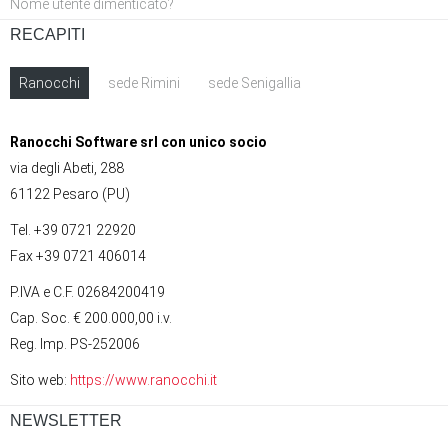
Nome utente dimenticato?
RECAPITI
Ranocchi
sede Rimini
sede Senigallia
Ranocchi Software srl con unico socio
via degli Abeti, 288
61122 Pesaro (PU)
Tel. +39 0721 22920
Fax +39 0721 406014
P.IVA e C.F. 02684200419
Cap. Soc. € 200.000,00 i.v.
Reg. Imp. PS-252006
Sito web:
https://www.ranocchi.it
NEWSLETTER