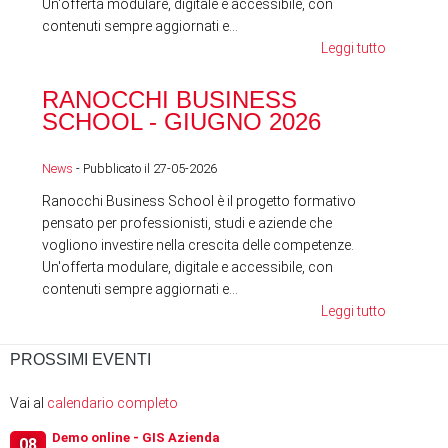
Un'offerta modulare, digitale e accessibile, con
contenuti sempre aggiornati e...
Leggi tutto
RA
RANOCCHI BUSINESS
SC
SCHOOL - GIUGNO 2026
News
News
- Pubblicato il 27-05-2026
Ranocchi Business School è il progetto formativo
pensato per professionisti, studi e aziende che
vogliono investire nella crescita delle competenze.
Un'offerta modulare, digitale e accessibile, con
contenuti sempre aggiornati e...
Leggi tutto
PROSSIMI EVENTI
Vai al
calendario completo
Demo online - GIS Azienda
08