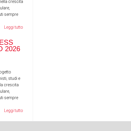
ella crescita
ulare,
nuti sempre
Leggi tutto
RANOCCHI BUSINESS
SCHOOL - MAGGIO 2026
ESS
DI
 2026
ST
News
News
ogetto
sti, studi e
la crescita
ulare,
nuti sempre
Leggi tutto