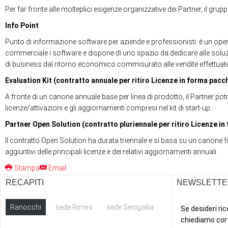
Per far fronte alle molteplici esigenze organizzative dei Partner, il gr
Info Point
Punto di informazione software per aziende e professionisti: è un oper
commerciale i software e dispone di uno spazio da dedicare alle soluz
di business dal ritorno economico commisurato alle vendite effettuate
Evaluation Kit (contratto annuale per ritiro Licenze in forma pacc
A fronte di un canone annuale base per linea di prodotto, il Partner potr
licenze/attivazioni e gli aggiornamenti compresi nel kit di start-up.
Partner Open Solution (contratto pluriennale per ritiro Licenze in 
Il contratto Open Solution ha durata triennale e si basa su un canone fo
aggiuntivi delle principali licenze e dei relativi aggiornamenti annuali.
Stampa
Email
RECAPITI
NEWSLETTE
Ranocchi
sede Rimini
sede Senigallia
ext