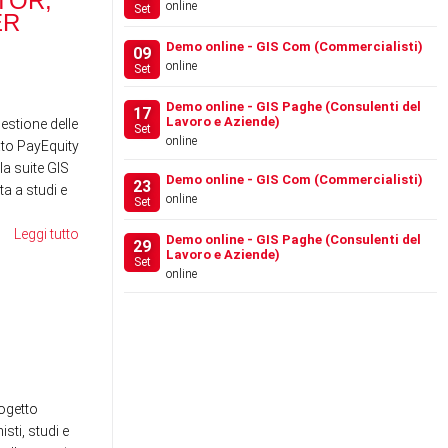
TOR,
RANOCCHI SOFTWARE
RA
online
Set
ER
ACQUISISCE IL 100% DI
SCH
…
Demo online - GIS Com (Commercialisti)
09
online
Set
News
News
Demo online - GIS Paghe (Consulenti del
17
Lavoro e Aziende)
gestione delle
Set
online
to PayEquity
la suite GIS
Demo online - GIS Com (Commercialisti)
23
a a studi e
online
Set
Leggi tutto
Demo online - GIS Paghe (Consulenti del
29
Lavoro e Aziende)
Set
online
FESTIVAL DEL LAVORO
WE
2026 - LA GIS REVOLU…
SE
RE
News
News
ogetto
sti, studi e