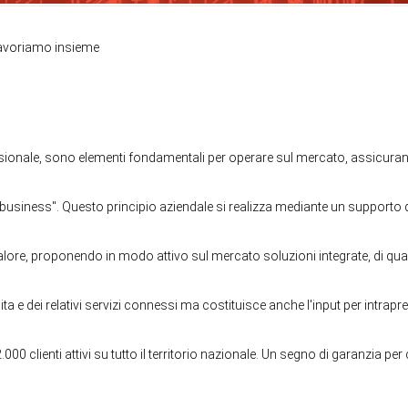
avoriamo insieme
sionale, sono elementi fondamentali per operare sul mercato, assicurando
 fare business". Questo principio aziendale si realizza mediante un support
e valore, proponendo in modo attivo sul mercato soluzioni integrate, di q
ndita e dei relativi servizi connessi ma costituisce anche l'input per int
clienti attivi su tutto il territorio nazionale. Un segno di garanzia per ch