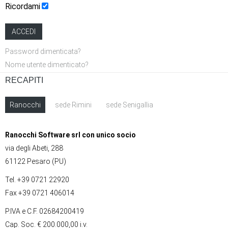
Ricordami
ACCEDI
Password dimenticata?
Nome utente dimenticato?
RECAPITI
Ranocchi
sede Rimini
sede Senigallia
Ranocchi Software srl con unico socio
via degli Abeti, 288
61122 Pesaro (PU)
Tel. +39 0721 22920
Fax +39 0721 406014
P.IVA e C.F. 02684200419
Cap. Soc. € 200.000,00 i.v.