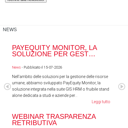
NEWS
PAYEQUITY MONITOR, LA
RA
SOLUZIONE PER GEST…
ACQ
News
- Pubblicato il 15-07-2026
News
Nell'ambito delle soluzioni per la gestione delle risorse
umane, abbiamo sviluppato PayEquity Monitor, la
soluzione integrata nella suite GIS HRM o fruibile stand
alone dedicata a studi e aziende per...
Leggi tutto
WEBINAR TRASPARENZA
FES
RETRIBUTIVA
LA