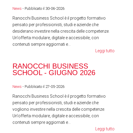
News
- Pubblicato il 30-06-2026
News
Ranocchi Business School è il progetto formativo
pensato per professionisti, studi e aziende che
desiderano investire nella crescita delle competenze.
Un'offerta modulare, digitale e accessibile, con
contenuti sempre aggiornati e...
Leggi tutto
RA
RANOCCHI BUSINESS
SC
SCHOOL - GIUGNO 2026
News
News
- Pubblicato il 27-05-2026
Ranocchi Business School è il progetto formativo
pensato per professionisti, studi e aziende che
vogliono investire nella crescita delle competenze.
Un'offerta modulare, digitale e accessibile, con
contenuti sempre aggiornati e...
Leggi tutto