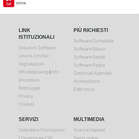
online
Set
LINK
PIÙ RICHIESTI
ISTITUZIONALI
Software Contabilità
Soluzioni Software
Software Bilanci
Lavora con Noi
Software Redditi
Segnalazioni
Software Paghe
Whistleblowing
|
Info
Gestionali Aziendali
procedura
Archiviazione
Note Legali
Elettronica
Privacy
Cookies
SERVIZI
MULTIMEDIA
Calendario Formazione
Scarica Depliant
Convenzione CAF
Demo online