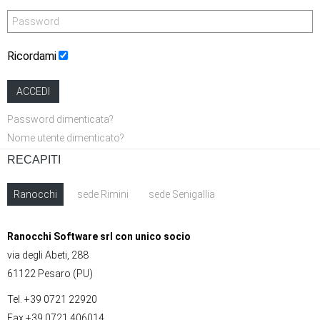
Ricordami
ACCEDI
Password dimenticata?
Nome utente dimenticato?
RECAPITI
Ranocchi
sede Rimini
sede Senigallia
Ranocchi Software srl con unico socio
via degli Abeti, 288
61122 Pesaro (PU)
Tel. +39 0721 22920
Fax +39 0721 406014