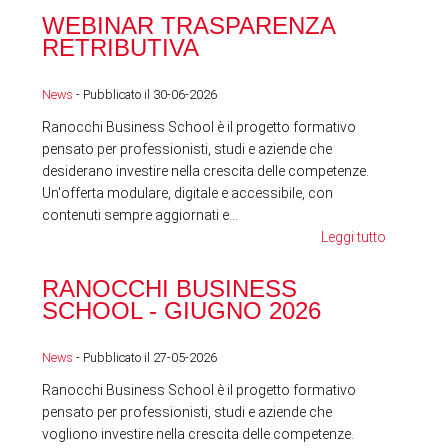
WEBINAR TRASPARENZA
FES
RETRIBUTIVA
LA
News
- Pubblicato il 30-06-2026
News
Ranocchi Business School è il progetto formativo
pensato per professionisti, studi e aziende che
desiderano investire nella crescita delle competenze.
Un'offerta modulare, digitale e accessibile, con
contenuti sempre aggiornati e...
Leggi tutto
RA
RANOCCHI BUSINESS
SC
SCHOOL - GIUGNO 2026
News
News
- Pubblicato il 27-05-2026
Ranocchi Business School è il progetto formativo
pensato per professionisti, studi e aziende che
vogliono investire nella crescita delle competenze.