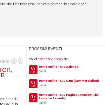
stiche. L'indirizzo email richiesto nel modulo d'adesione è
PROSSIMI EVENTI
Vai al
calendario completo
Demo online - GIS Azienda
08
TOR,
RANOCCHI SOFTWARE
RA
online
Set
ER
ACQUISISCE IL 100% DI
SCH
…
Demo online - GIS Com (Commercialisti)
09
online
Set
News
News
Demo online - GIS Paghe (Consulenti del
17
Lavoro e Aziende)
gestione delle
Set
online
to PayEquity