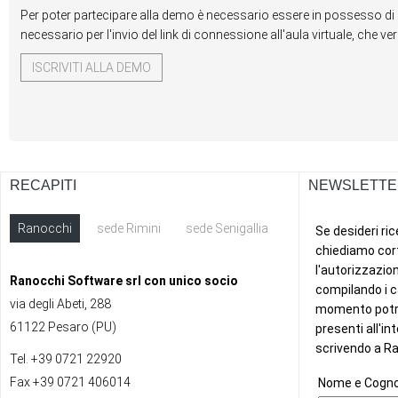
Per poter partecipare alla demo è necessario essere in possesso di 
necessario per l'invio del link di connessione all'aula virtuale, che v
ISCRIVITI ALLA DEMO
RECAPITI
NEWSLETTE
Ranocchi
sede Rimini
sede Senigallia
ext
Ranocchi Software srl con unico socio
via degli Abeti, 288
61122 Pesaro (PU)
Tel. +39 0721 22920
Fax +39 0721 406014