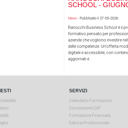
SCHOOL - GIUGNO
News
- Pubblicato il 27-05-2026
Ranocchi Business School è il pr
formativo pensato per professioni
aziende che vogliono investire nel
delle competenze. Un'offerta mod
digitale e accessibile, con conte
aggiornati e...
IESTI
SERVIZI
ntabilità
Calendario Formazione
lanci
Convenzione CAF
dditi
Formazione Finanziata
aghe
Editoria Professionale