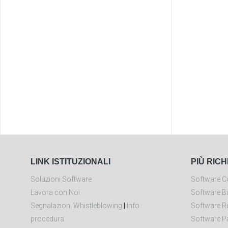
LINK ISTITUZIONALI
PIÙ RICH
Soluzioni Software
Software Co
Lavora con Noi
Software Bi
Segnalazioni Whistleblowing
|
Info
Software Re
procedura
Software P