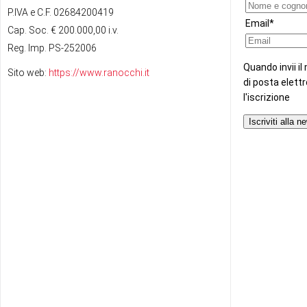
P.IVA e C.F. 02684200419
Cap. Soc. € 200.000,00 i.v.
Reg. Imp. PS-252006
Sito web:
https://www.ranocchi.it