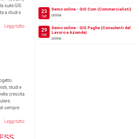
la suite GIS
Demo online - GIS Com (Commercialisti)
23
a a studi e
online
Set
Leggi tutto
Demo online - GIS Paghe (Consulenti del
29
Lavoro e Aziende)
Set
online
FESTIVAL DEL LAVORO
WE
2026 - LA GIS REVOLU…
SE
RE
News
News
ogetto
sti, studi e
ella crescita
ulare,
nuti sempre
Leggi tutto
RANOCCHI BUSINESS
SCHOOL - MAGGIO 2026
ESS
DI