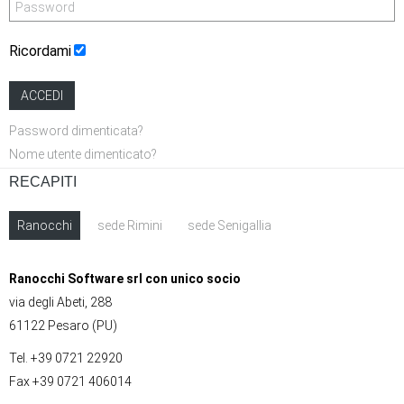
Ricordami
ACCEDI
Password dimenticata?
Nome utente dimenticato?
RECAPITI
Ranocchi
sede Rimini
sede Senigallia
Ranocchi Software srl con unico socio
via degli Abeti, 288
61122 Pesaro (PU)
Tel. +39 0721 22920
Fax +39 0721 406014