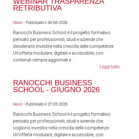
WEBINAR TRASPARENZA
FES
RETRIBUTIVA
LA
News
- Pubblicato il 30-06-2026
News
Ranocchi Business School è il progetto formativo
pensato per professionisti, studi e aziende che
desiderano investire nella crescita delle competenze.
Un'offerta modulare, digitale e accessibile, con
contenuti sempre aggiornati e...
Leggi tutto
RA
RANOCCHI BUSINESS
SC
SCHOOL - GIUGNO 2026
News
News
- Pubblicato il 27-05-2026
Ranocchi Business School è il progetto formativo
pensato per professionisti, studi e aziende che
vogliono investire nella crescita delle competenze.
Un'offerta modulare, digitale e accessibile, con