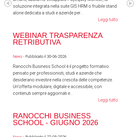
soluzione integrata nella suite GIS HRM o fruibile stand
alone dedicata a studi e aziende per...
Leggi tutto
WEBINAR TRASPARENZA
FES
RETRIBUTIVA
LA
News
- Pubblicato il 30-06-2026
News
Ranocchi Business School è il progetto formativo
pensato per professionisti, studi e aziende che
desiderano investire nella crescita delle competenze.
Un'offerta modulare, digitale e accessibile, con
contenuti sempre aggiornati e...
Leggi tutto
RA
RANOCCHI BUSINESS
SC
SCHOOL - GIUGNO 2026
News
News
- Pubblicato il 27-05-2026