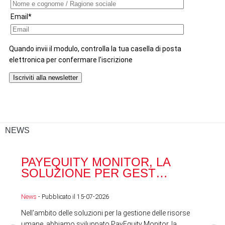
NEWS
PAYEQUITY MONITOR, LA
RA
SOLUZIONE PER GEST…
ACQ
News
- Pubblicato il 15-07-2026
News
Nell'ambito delle soluzioni per la gestione delle risorse
umane, abbiamo sviluppato PayEquity Monitor, la