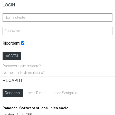
LOGIN
Ricordami
ACCEDI
Password dimenticata?
Nome utente dimenticato?
RECAPITI
Ranocchi
sede Rimini
sede Senigallia
Ranocchi Software srl con unico socio
via degli Abeti, 288