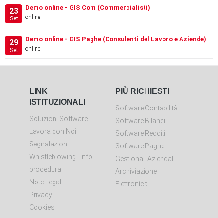
Demo online - GIS Com (Commercialisti)
23
online
Set
Demo online - GIS Paghe (Consulenti del Lavoro e Aziende)
29
online
Set
LINK
PIÙ RICHIESTI
ISTITUZIONALI
Software Contabilità
Soluzioni Software
Software Bilanci
Lavora con Noi
Software Redditi
Segnalazioni
Software Paghe
Whistleblowing
|
Info
Gestionali Aziendali
procedura
Archiviazione
Note Legali
Elettronica
Privacy
Cookies