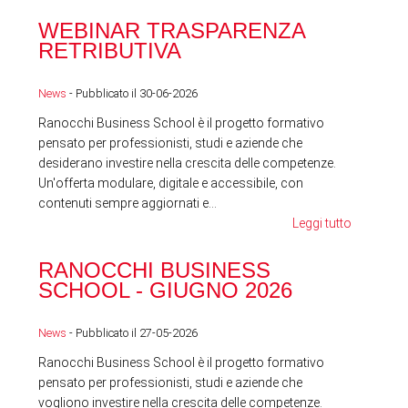
WEBINAR TRASPARENZA
FES
RETRIBUTIVA
LA
News
- Pubblicato il 30-06-2026
News
Ranocchi Business School è il progetto formativo
pensato per professionisti, studi e aziende che
desiderano investire nella crescita delle competenze.
Un'offerta modulare, digitale e accessibile, con
contenuti sempre aggiornati e...
Leggi tutto
RA
RANOCCHI BUSINESS
SC
SCHOOL - GIUGNO 2026
News
News
- Pubblicato il 27-05-2026
Ranocchi Business School è il progetto formativo
pensato per professionisti, studi e aziende che
vogliono investire nella crescita delle competenze.