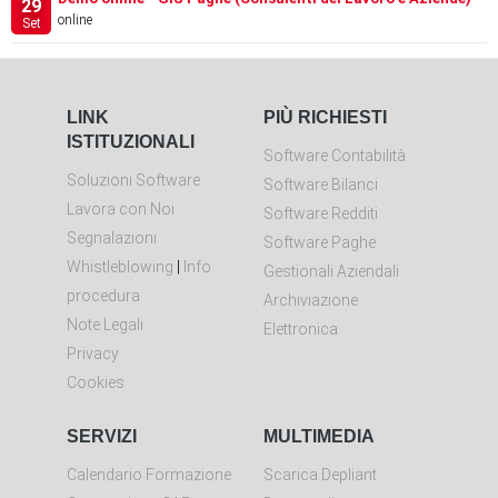
29
online
Set
LINK
PIÙ RICHIESTI
ISTITUZIONALI
Software Contabilità
Soluzioni Software
Software Bilanci
Lavora con Noi
Software Redditi
Segnalazioni
Software Paghe
Whistleblowing
|
Info
Gestionali Aziendali
procedura
Archiviazione
Note Legali
Elettronica
Privacy
Cookies
SERVIZI
MULTIMEDIA
Calendario Formazione
Scarica Depliant