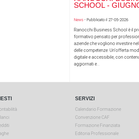
SCHOOL - GIUGNO
News
- Pubblicato il 27-05-2026
Ranocchi Business School è il pr
formativo pensato per professioni
aziende che vogliono investire nel
delle competenze. Un'offerta mod
digitale e accessibile, con conte
aggiornati e...
IESTI
SERVIZI
ntabilità
Calendario Formazione
lanci
Convenzione CAF
dditi
Formazione Finanziata
aghe
Editoria Professionale