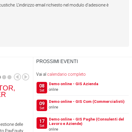
stiche. L'indirizzo email richiesto nel modulo d'adesione è
PROSSIMI EVENTI
Vai al
calendario completo
Demo online - GIS Azienda
08
TOR,
RANOCCHI SOFTWARE
RA
online
Set
ER
ACQUISISCE IL 100% DI
SCH
…
Demo online - GIS Com (Commercialisti)
09
online
Set
News
News
Demo online - GIS Paghe (Consulenti del
17
Lavoro e Aziende)
gestione delle
Set
online
to PayEquity