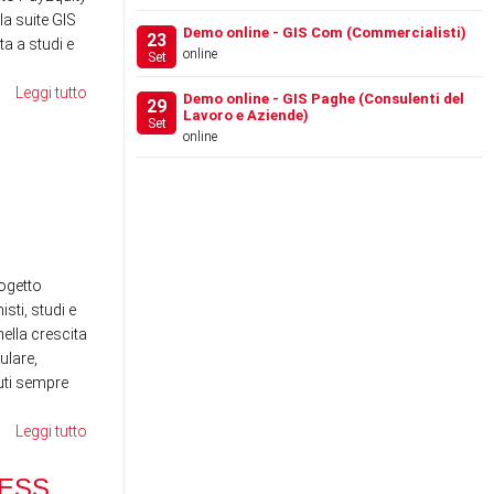
la suite GIS
Demo online - GIS Com (Commercialisti)
23
a a studi e
online
Set
Leggi tutto
Demo online - GIS Paghe (Consulenti del
29
Lavoro e Aziende)
Set
online
FESTIVAL DEL LAVORO
WE
2026 - LA GIS REVOLU…
SE
RE
News
News
ogetto
sti, studi e
ella crescita
ulare,
nuti sempre
Leggi tutto
RANOCCHI BUSINESS
SCHOOL - MAGGIO 2026
ESS
DI