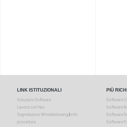
LINK ISTITUZIONALI
PIÙ RICH
Soluzioni Software
Software Co
Lavora con Noi
Software Bi
Segnalazioni Whistleblowing
|
Info
Software Re
procedura
Software P