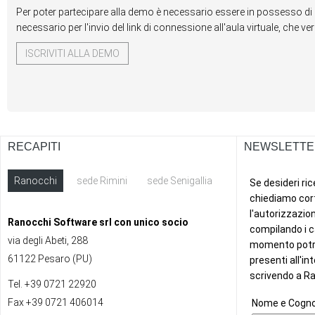
Per poter partecipare alla demo è necessario essere in possesso di 
necessario per l'invio del link di connessione all'aula virtuale, che v
ISCRIVITI ALLA DEMO
RECAPITI
NEWSLETTE
Ranocchi
sede Rimini
sede Senigallia
ext
Ranocchi Software srl con unico socio
via degli Abeti, 288
61122 Pesaro (PU)
Tel. +39 0721 22920
Fax +39 0721 406014