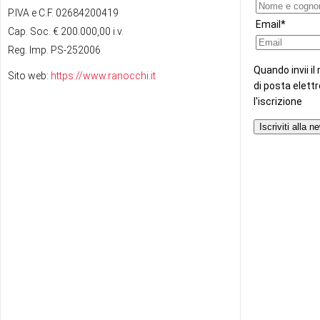
P.IVA e C.F. 02684200419
Cap. Soc. € 200.000,00 i.v.
Reg. Imp. PS-252006
Sito web:
https://www.ranocchi.it