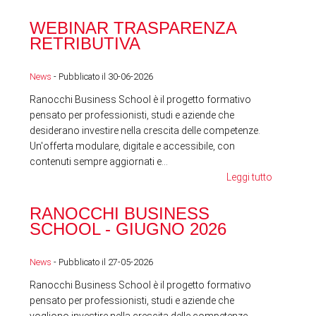
WEBINAR TRASPARENZA
FES
RETRIBUTIVA
LA
News
- Pubblicato il 30-06-2026
News
Ranocchi Business School è il progetto formativo
pensato per professionisti, studi e aziende che
desiderano investire nella crescita delle competenze.
Un'offerta modulare, digitale e accessibile, con
contenuti sempre aggiornati e...
Leggi tutto
RA
RANOCCHI BUSINESS
SC
SCHOOL - GIUGNO 2026
News
News
- Pubblicato il 27-05-2026
Ranocchi Business School è il progetto formativo
pensato per professionisti, studi e aziende che
vogliono investire nella crescita delle competenze.