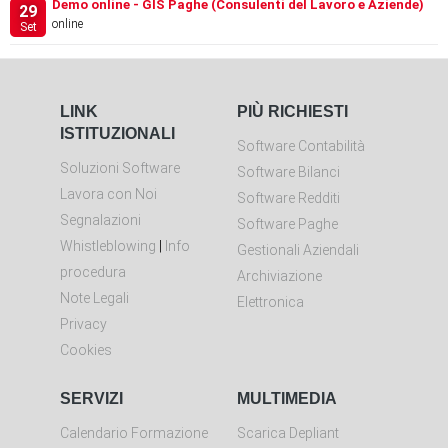
Demo online - GIS Paghe (Consulenti del Lavoro e Aziende)
29
online
Set
LINK
PIÙ RICHIESTI
ISTITUZIONALI
Software Contabilità
Soluzioni Software
Software Bilanci
Lavora con Noi
Software Redditi
Segnalazioni
Software Paghe
Whistleblowing
|
Info
Gestionali Aziendali
procedura
Archiviazione
Note Legali
Elettronica
Privacy
Cookies
SERVIZI
MULTIMEDIA
Calendario Formazione
Scarica Depliant