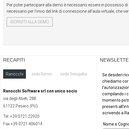
Per poter partecipare alla demo è necessario essere in possesso di 
necessario per l'invio del link di connessione all'aula virtuale, che v
ISCRIVITI ALLA DEMO
RECAPITI
NEWSLETTE
Ranocchi
sede Rimini
sede Senigallia
ext
Ranocchi Software srl con unico socio
via degli Abeti, 288
61122 Pesaro (PU)
Tel. +39 0721 22920
Fax +39 0721 406014