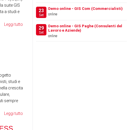
la suite GIS
Demo online - GIS Com (Commercialisti)
23
a a studi e
online
Set
Leggi tutto
Demo online - GIS Paghe (Consulenti del
29
Lavoro e Aziende)
Set
online
FESTIVAL DEL LAVORO
WE
2026 - LA GIS REVOLU…
SE
RE
News
News
ogetto
sti, studi e
ella crescita
ulare,
nuti sempre
Leggi tutto
RANOCCHI BUSINESS
SCHOOL - MAGGIO 2026
ESS
DI