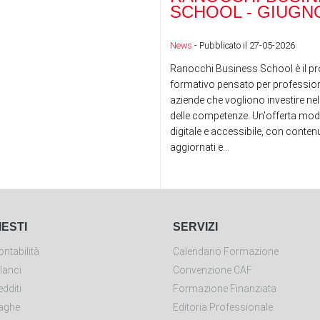
SCHOOL - GIUGNO
News
- Pubblicato il 27-05-2026
Ranocchi Business School è il pr
formativo pensato per professioni
aziende che vogliono investire nel
delle competenze. Un'offerta mod
digitale e accessibile, con conte
aggiornati e...
IESTI
SERVIZI
ntabilità
Calendario Formazione
lanci
Convenzione CAF
dditi
Formazione Finanziata
aghe
Editoria Professionale