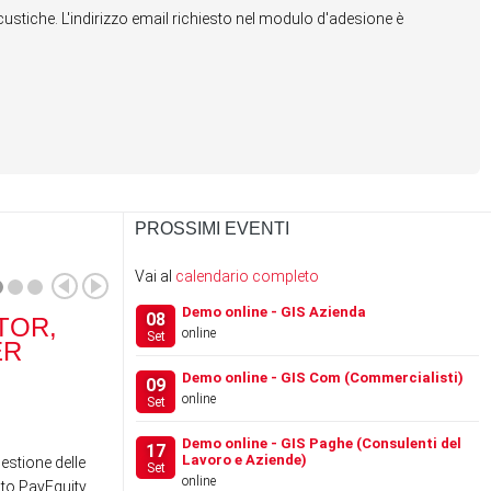
stiche. L'indirizzo email richiesto nel modulo d'adesione è
PROSSIMI EVENTI
Vai al
calendario completo
Demo online - GIS Azienda
08
TOR,
RANOCCHI SOFTWARE
RA
online
Set
ER
ACQUISISCE IL 100% DI
SCH
…
Demo online - GIS Com (Commercialisti)
09
online
Set
News
News
Demo online - GIS Paghe (Consulenti del
17
Lavoro e Aziende)
gestione delle
Set
online
to PayEquity