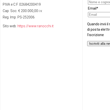
P.IVA e C.F. 02684200419
Cap. Soc. € 200.000,00 i.v.
Reg. Imp. PS-252006
Sito web:
https://www.ranocchi.it