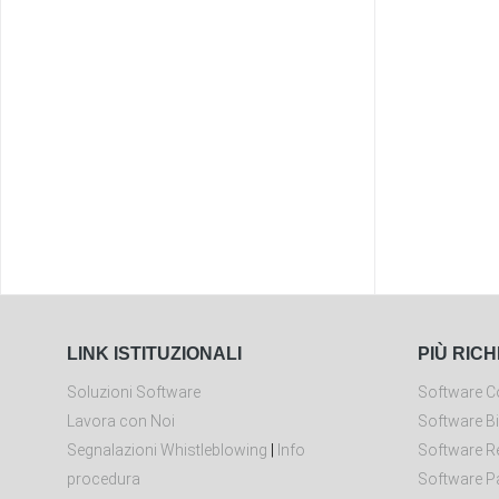
LINK ISTITUZIONALI
PIÙ RICH
Soluzioni Software
Software Co
Lavora con Noi
Software Bi
Segnalazioni Whistleblowing
|
Info
Software Re
procedura
Software P