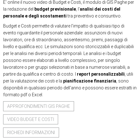
E' online il nuovo video di Budget e Costi, il modulo di GIS Paghe per
la redazione del
budget previsionale
, l'
analisi dei costi del
personale e degli scostamenti
tra preventivo e consuntivo.
Budget e Costi permette di valutare l'impatto di qualsiasi tipo di
evento riguardante il personale aziendale: assunzioni di nuovi
lavoratori, ore di straordinario, assenteismo, premi, passaggi di
livello e qualifica ecc. Le simulazioni sono storicizzabili e duplicabili
per le analisi nei diversi periodi temporali. Le analisi e i budget
possono essere elaborati a livello complessivo, per singolo
lavoratore o per gruppi selezionati in base a numerose variabili, a
partire da qualifica e centro di costo. I
report personalizzabili
, utili
per la valutazione dei costi e la
pianificazione finanziaria
, sono
disponibili in qualsiasi periodo dell'anno e possono essere estratti in
formato pdf o Excel.
APPROFONDIMENTI GIS PAGHE
VIDEO BUDGET E COSTI
RICHIEDI INFORMAZIONI