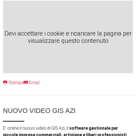
Devi accettare i cookie e ricaricare la pagina per
visualizzare questo contenuto
Stampa
Email
NUOVO VIDEO GIS AZI
E' online il nuovo video di GIS Azi, il ‪
software‬ ‪gestionale‬ per
piccole ‪imprese‬ ‪commerciali‬, ‪artigiane‬ e liberi professionisti
‬,