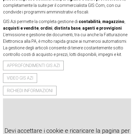
completamente la suite per il commercialista GIS Com, con cui
condivide i programmi amministrativi e fiscali.
GIS Azi permette la completa gestione di
contabilità
,
magazzino
,
acquisti e vendite
,
ordini
,
distinta base
,
agenti e provvigioni
.
L'emissione e gestione dei ‪documenti‬, tra cui anche la Fatturazione
Elettronica alla PA, è molto rapida grazie ai numerosi automatismi.
La gestione degli ‪articoli‬ consente di tenere costantemente sotto
controllo costi di acquisto e prezzi, lotti disponibili, impegni e kit.
APPROFONDIMENTI GIS AZI
VIDEO GIS AZI
RICHIEDI INFORMAZIONI
Devi accettare i cookie e ricaricare la pagina per