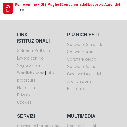
Demo online - GIS Paghe (Consulenti del Lavoro e Aziende)
29
online
Set
LINK
PIÙ RICHIESTI
ISTITUZIONALI
Software Contabilità
Soluzioni Software
Software Bilanci
Lavora con Noi
Software Redditi
Segnalazioni
Software Paghe
Whistleblowing
|
Info
Gestionali Aziendali
procedura
Archiviazione
Note Legali
Elettronica
Privacy
Cookies
SERVIZI
MULTIMEDIA
Calendario Formazione
Scarica Depliant