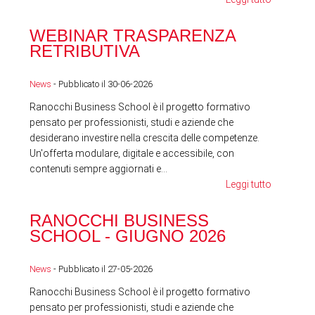
WEBINAR TRASPARENZA
FES
RETRIBUTIVA
LA
News
- Pubblicato il 30-06-2026
News
Ranocchi Business School è il progetto formativo
pensato per professionisti, studi e aziende che
desiderano investire nella crescita delle competenze.
Un'offerta modulare, digitale e accessibile, con
contenuti sempre aggiornati e...
Leggi tutto
RA
RANOCCHI BUSINESS
SC
SCHOOL - GIUGNO 2026
News
News
- Pubblicato il 27-05-2026
Ranocchi Business School è il progetto formativo
pensato per professionisti, studi e aziende che