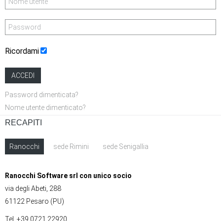
Ricordami
ACCEDI
Password dimenticata?
Nome utente dimenticato?
RECAPITI
Ranocchi
sede Rimini
sede Senigallia
Ranocchi Software srl con unico socio
via degli Abeti, 288
61122 Pesaro (PU)
Tel. +39 0721 22920