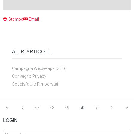
Stampa
Email
ALTRI ARTICOLI...
Campagna Web&Paper 2016
Convegno Privacy
Soddisfatti o Rimborsati
47
48
49
50
51
LOGIN